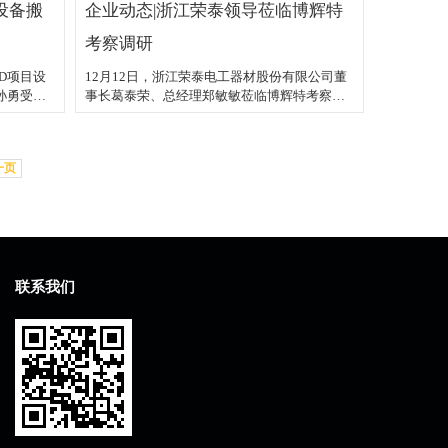
企业动态|浙江荣泰领导莅临博辉特
设备搬
考察调研
12月12日，浙江荣泰电工器材股份有限公司董
ED项目设
事长葛泰荣、总经理郑敏敏莅临博辉特考察调
孙勇受邀
研。双方就全面战略合作进行深入...
.
一页
联系我们