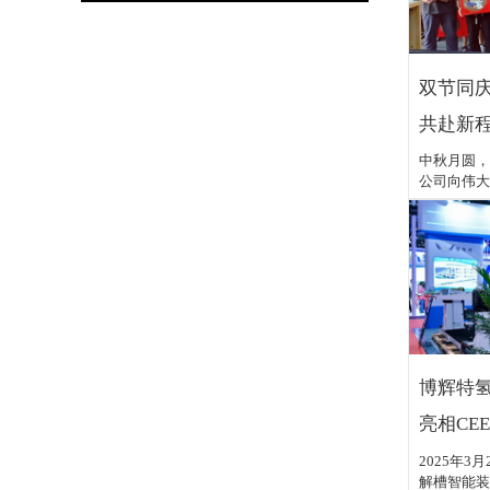
双节同庆
共赴新
中秋月圆，
公司向伟大
挚祝福！作
博辉特
亮相CE
2025年3
解槽智能装