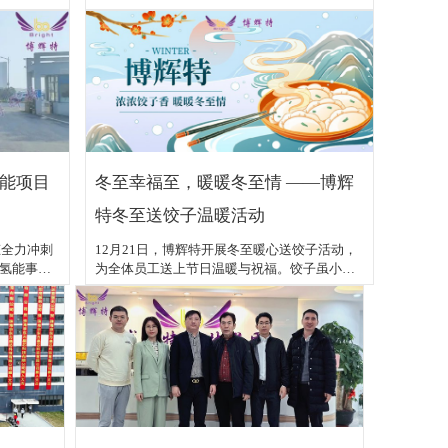
继东等高层热情接待，双方围绕氢能...
氢能项目
冬至幸福至，暖暖冬至情 ——博辉
特冬至送饺子温暖活动
态全力冲刺
12月21日，博辉特开展冬至暖心送饺子活动，
氢能事业
为全体员工送上节日温暖与祝福。饺子虽小，
情意深厚，让员工在寒冷冬日感受...