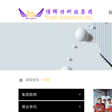
新闻资讯
>
全部
集团新闻
展会资讯