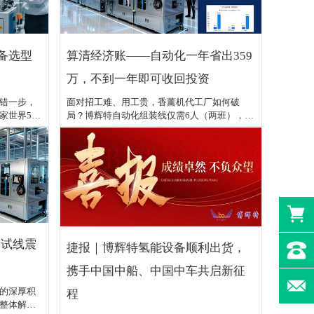
备选型
算清经济账——自动化一年省出359
万，不到一年即可收回投资
错一步，
面对招工难、用工贵，香薰机代工厂如何破
世界500
局？博辉特自动化组装线仅需6人（两班），相
比传统人工线节省44人，每年省下人...
测试线震
捷报｜博辉特氢能设备顺利出货，
携手中国中船、中国中车共启新征
的深厚积
程
整体解决