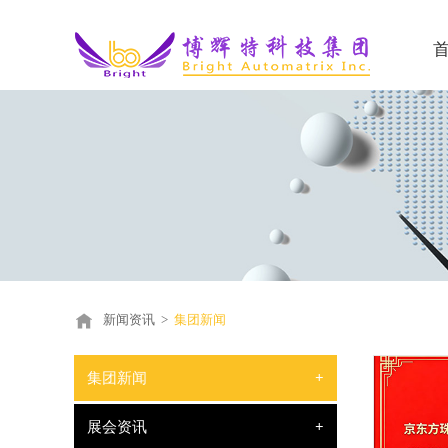
新闻资讯
>
集团新闻
集团新闻
展会资讯