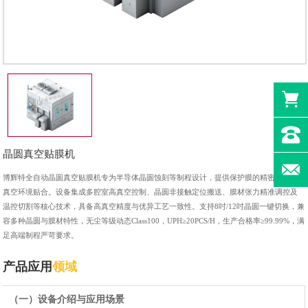
晶圆真空贴膜机
博辉特全自动晶圆真空贴膜机专为半导体晶圆蚀刻等制程设计，提供保护膜的精密裁切与
真空环境贴合。设备集成多腔室高真空控制、晶圆非接触定位搬送、膜材张力精准调控及
温控切割等核心技术，具备高真空精度与优异工艺一致性。支持8吋/12吋晶圆一键切换，兼
容多种晶圆与膜材特性，无尘等级动态Class100，UPH≥20PCS/H，生产合格率≥99.99%，满
足高端制程严苛要求。
产品应用
领域
（一）设备介绍与应用场景