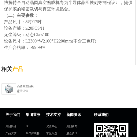
博辉特全自动晶圆真空贴膜机专为半导体晶圆蚀刻等制程设计，提供
保护膜的精密裁切与真空环境贴合。
（二）主要参数：
产品尺寸：
8
吋
/12
吋
设备产能：
≥
20PCS/H
无尘等级：
动态
Class100
设备尺寸：
L2300*W2100*H2200mm(
不含三色灯
)
生产合格率：
≥
99.99%
相关
产品
晶圆真空贴膜
查看详情
机
关于我们
集团业务
技术支持
新闻资讯
联系我们
集团简介
3C
资源中心
集团新闻
产品资质
半导体装备
常见问题
展会资讯