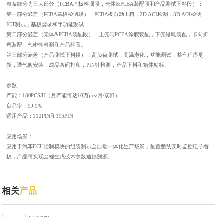
整条线分为三大部分（PCBA基板检测段，壳体&PCBA装配段和产品测试下料段）：
第一部分涵盖（PCBA基板检测段）：PCBA板自动上料，2D AOI检测，3D AOI检测，
ICT测试，基板烧录和半功能测试；
第二部分涵盖（壳体&PCBA装配段）：上壳与PCBA涂胶装配，下壳镭雕装配，卡勾折
弯装配，气密性检测和产品静置。
第三部分涵盖（产品测试下料段）：高负荷测试，高温老化，功能测试，整车程序更
新，透气阀安装，成品条码打印，PIN针检测，产品下料和箱体贴标。
参数
产能：180PCS/H（月产能可达10万pcs/月/双班）
良品率：99.9%
适用产品：112PIN和196PIN
应用场景：
应用于汽车ECU控制模块的组装测试全自动一体化生产场景，配置整线实时监控电子看
板，产品可实现全程生成技术参数追踪溯源。
相关
产品