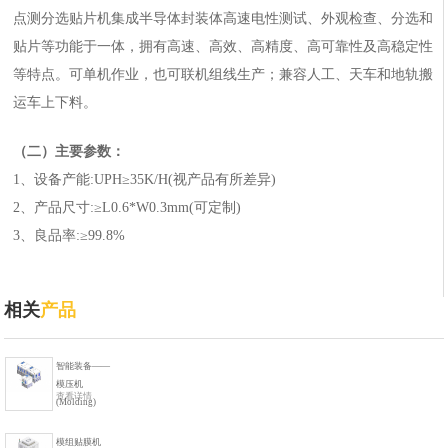
点测分选贴片机集成半导体封装体高速电性测试、外观检查、分选和
贴片等功能于一体，拥有高速、高效、高精度、高可靠性及高稳定性
等特点。可单机作业，也可联机组线生产；兼容人工、天车和地轨搬
运车上下料。
（二）主要参数：
1、设备产能
:UPH
≥
35K/H(
视产品有所差异
)
2、产品尺寸
:
≥
L0.6*W0.3mm(
可定制
)
3、良品率
:
≥
99.8%
相关
产品
智能装备——
模压机
查看详情
(Molding)
模组贴膜机