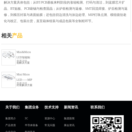
解决方案
具体包括：从
BT/PCB
基板来料阶段的涨缩检测、打码与清洁，到蓝膜芯片扩
晶、
BT
贴板、
PCB
刷锡与检查固晶；从炉前检测与返修、
SMT
回流焊接、炉后检测与返
修，到模压封装与表面贴膜；还包括切边清洗与涂边处理、
MIP
灯珠点测、模组级别老
化与校正、包装出货，直至箱体组装与成品包装等全制程环节。
相关
产品
Mini&Micro
LED智能制
查看详情
造解决方案
Mini/Micro
LED——MIP
查看详情
封装解决方案
关于我们
集团业务
技术支持
新闻资讯
联系我们
集团简介
3C
资源中心
集团新闻
产品资质
半导体装备
常见问题
展会资讯